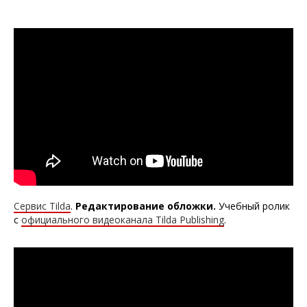
Сервис Tilda
.
Редактирование обложки
.
Учебный ролик
с
официального видеоканала Tilda Publishing
.