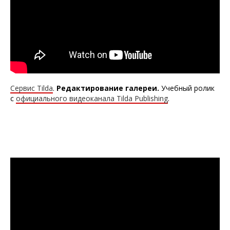
Сервис Tilda
.
Редактирование галереи
.
Учебный ролик
с
официального видеоканала Tilda Publishing
.