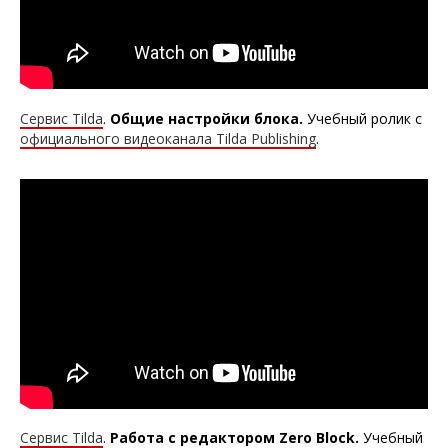
Сервис Tilda
.
Общие настройки блока
.
Учебный ролик с
официального видеоканала Tilda Publishing
.
Сервис Tilda
.
Работа с редактором Zero Block
.
Учебный