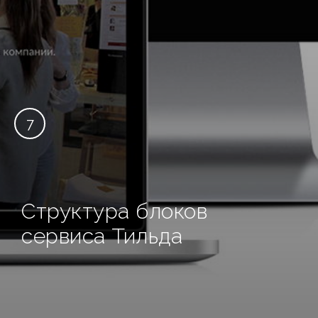
7
Структура блоков
сервиса Тильда