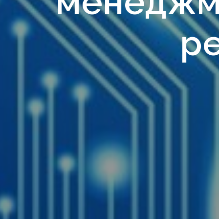
менеджм
р