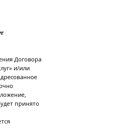
уг
ения Договора
слуг» и/или
адресованное
точно
дложение,
будет принято
ется