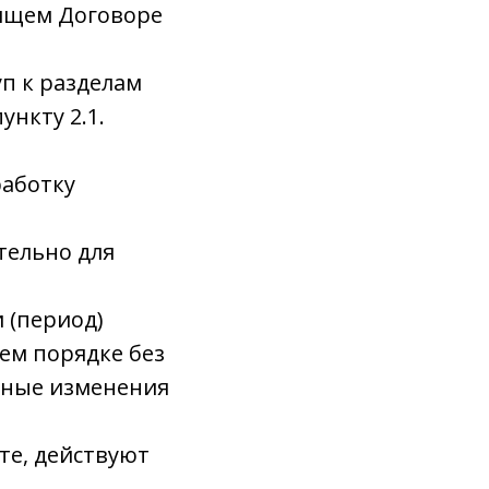
оящем Договоре
уп к разделам
нкту 2.1.
работку
тельно для
и (период)
ем порядке без
нные изменения
те, действуют