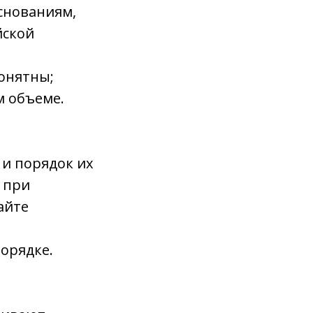
снованиям,
йской
понятны;
м объеме.
 и порядок их
 при
айте
порядке.