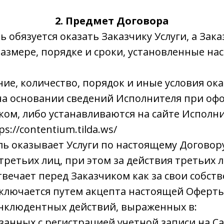
2. Предмет Договора
ь обязуется оказать Заказчику Услуги, а Зак
размере, порядке и сроки, установленные н
ние, количество, порядок и иные условия ока
на основании сведений Исполнителя при оф
ком, либо устанавливаются на сайте Исполни
s://contentium.tilda.ws/
ль оказывает Услуги по настоящему Договору
ретьих лиц, при этом за действия третьих 
вечает перед Заказчиком как за свои собст
аключается путем акцепта настоящей Оферт
нклюдентных действий, выраженных в:
вязанных с регистрацией учетной записи на С