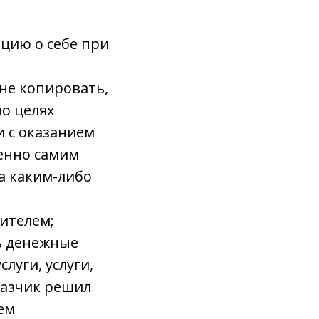
ацию о себе при
 не копировать,
ло целях
 с оказанием
венно самим
а каким-либо
нителем;
ть денежные
луги, услуги,
казчик решил
ем