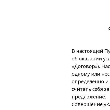
о
В настоящей П
об оказании усл
«Договор»). На
одному или не
определенно и
считать себя з
предложение.
Совершение ук