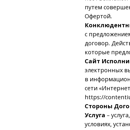
путем соверше
Офертой.
Конклюдентны
с предложением
договор. Дейст
которые предл
Сайт Исполни
электронных в
в информационн
сети «Интернет
https://contenti
Стороны Дого
Услуга
– услуг
условиях, уста