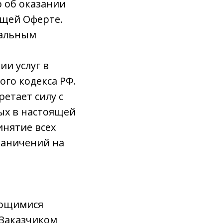
 об оказании
ящей Оферте.
иальным
ии услуг в
ого кодекса РФ.
етает силу с
ых в настоящей
инятие всех
раничений на
яющимися
Заказчиком