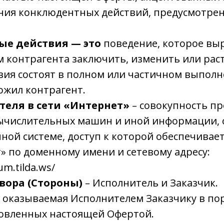
ния конклюдентных действий, предусмотре
е действия — это
поведение, которое выр
 контрагента заключить, изменить или рас
вия состоят в полном или частичном выполн
ожил контрагент.
теля в сети «Интернет»
– совокупность п
ычислительных машин и иной информации,
ой системе, доступ к которой обеспечивае
» по доменному имени и сетевому адресу:
um.tilda.ws/
вора (Стороны)
– Исполнитель и Заказчик.
а, оказываемая Исполнителем Заказчику в по
новленных настоящей Офертой.