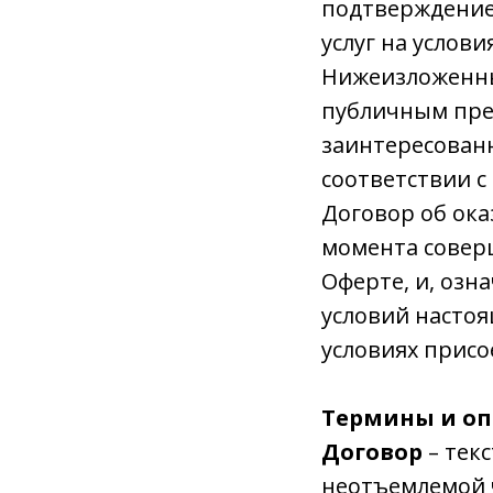
подтверждение
услуг на услов
Нижеизложенны
публичным пре
заинтересованн
соответствии с
Договор об ока
момента совер
Оферте, и, озн
условий настоя
условиях присо
Термины и оп
Договор
– тек
неотъемлемой 