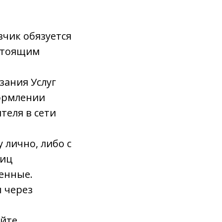
азчик обязуется
астоящим
зания Услуг
ормлении
теля в сети
 лично, либо с
лиц
венные.
ы через
айте