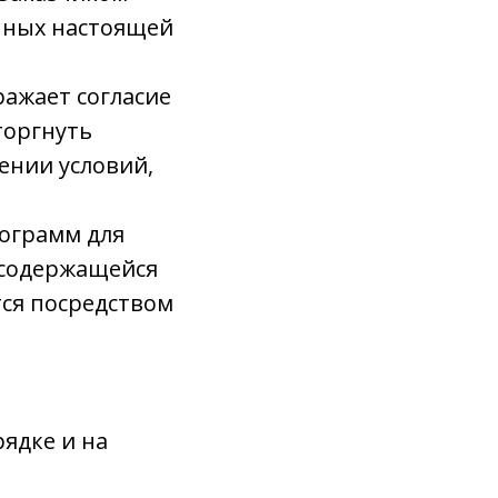
нных настоящей
ажает согласие
торгнуть
ении условий,
рограмм для
 содержащейся
тся посредством
рядке и на